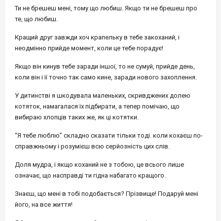
Ти не брешеш мені, тому що любиш. Якщо ти не брешеш про
те, що любиш.
Кращий друг завжди хоч крапельку в тебе закоханий, і
неодмінно прийде момент, коли це тебе порадує!
Якщо він кинув тебе заради іншої, то не сумуй, прийде день,
коли він і її точно так само кине, заради нового захоплення.
У дитинстві я шкодувала маленьких, скривджених долею
котяток, намагалася їх підбирати, а тепер помічаю, що
вибираю хлопців таких же, як ці котятки.
“Я тебе люблю” складно сказати тільки тоді. коли кохаєш по-
справжньому і розумієш всю серйозність цих слів.
Доля мудра, і якщо коханий не з тобою, це всього лише
означає, що насправді ти гідна набагато кращого.
Знаєш, що мені в тобі подобається? Прізвище! Подаруй мені
його, на все життя!