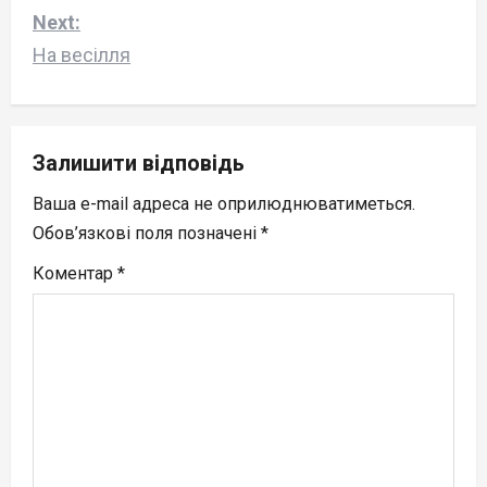
s
Next:
На весілля
t
n
a
Залишити відповідь
v
Ваша e-mail адреса не оприлюднюватиметься.
Обов’язкові поля позначені
*
i
Коментар
*
g
a
t
i
o