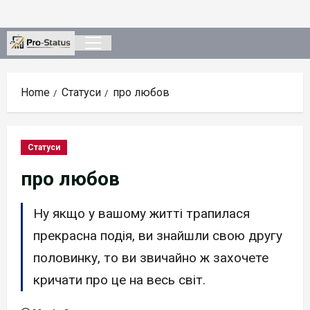
Skip
to
content
Primary
Menu
Home
Статуси
про любов
Статуси
про любов
Ну якщо у вашому житті трапилася
прекрасна подія, ви знайшли свою другу
половинку, то ви звичайно ж захочете
кричати про це на весь світ.