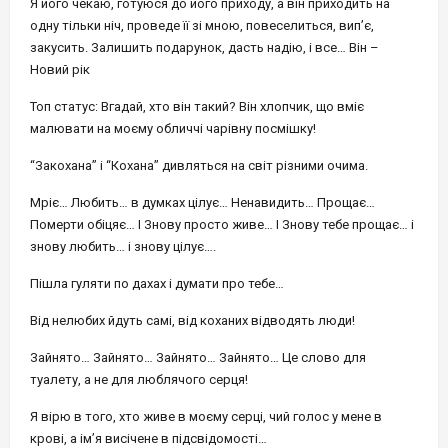
Я його чекаю, готуюся до його приходу, а він приходить на
одну тільки ніч, проведе її зі мною, повеселиться, вип’є,
закусить. Залишить подарунок, дасть надію, і все… Він –
Новий рік
Топ статус: Вгадай, хто він такий? Він хлопчик, що вміє
малювати на моєму обличчі чарівну посмішку!
“Закохана” і “Кохана” дивляться на світ різними очима.
Мріє… Любить… в думках цілує… Ненавидить… Прощає…
Померти обіцяє… І Знову просто живе… І Знову тебе прощає… і
знову любить… і знову цілує….
Пішла гуляти по дахах і думати про тебе…
Від нелюбих йдуть самі, від коханих відводять люди!
Зайнято… Зайнято… Зайнято… Зайнято… Це слово для
туалету, а не для люблячого серця!
Я вірю в того, хто живе в моєму серці, чий голос у мене в
крові, а ім’я висічене в підсвідомості…