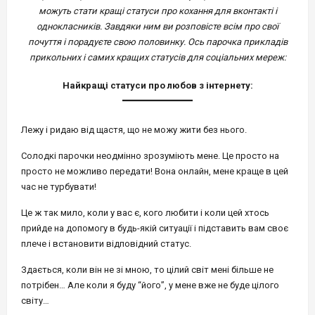
можуть стати кращі статуси про кохання для вконтакті і
однокласників. Завдяки ним ви розповісте всім про свої
почуття і порадуєте свою половинку. Ось парочка прикладів
прикольних і самих кращих статусів для соціальних мереж:
Найкращі статуси про любов з інтернету:
Лежу і ридаю від щастя, що не можу жити без нього.
Солодкі парочки неодмінно зрозуміють мене. Це просто на
просто не можливо передати! Вона онлайн, мене краще в цей
час не турбувати!
Це ж так мило, коли у вас є, кого любити і коли цей хтось
прийде на допомогу в будь-якій ситуації і підставить вам своє
плече і встановити відповідний статус.
Здається, коли він не зі мною, то цілий світ мені більше не
потрібен… Але коли я буду “його”, у мене вже не буде цілого
світу…