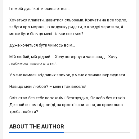
І в моїй душі квіти осипаються…
Хочеться плакати, давитися сльозами. Кричати на все горло,
забути про мораль, в подушку ридати, в ковдрі заритися, А
може бути біль ця мені тільки сниться?
Дуже хочеться бути чиїмось всім…
Мій любий, мій рідний…. Хочу повернути час назад… Хочу
любимою твоєю стати! !
У мене немає шкідливих звичок, у мене є звичка вередувати.
Навіщо мені любов? – мені і так весело!
Світ став без тебе порожнім і безглуздим, Як небо без птахів.
Де знайти нам відповіді, на прості запитання, як правильно
треба любити?
ABOUT THE AUTHOR