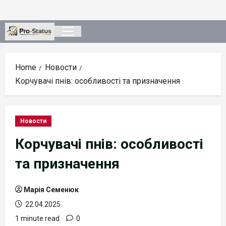
Skip
to
content
Primary
Menu
Home
Новости
Корчувачі пнів: особливості та призначення
Новости
Корчувачі пнів: особливості
та призначення
Марія Семенюк
22.04.2025
1 minute read
0