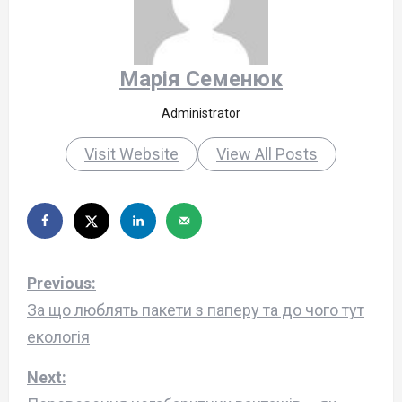
Марія Семенюк
Administrator
Visit Website
View All Posts
P
Previous:
o
За що люблять пакети з паперу та до чого тут
екологія
s
Next:
t