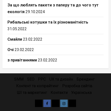
За що люблять пакети з паперу та до чого тут
екологія
29.10.2024
Рибальські котушки та їх різноманітність
31.05.2022
Смайли
23.02.2022
Очі
23.02.2022
з привітаннями
23.02.2022
SMM
SEO
PPC
UX та дизайн
Брендинг
Контент та копірайтинг
Розробка сайтів
ШІ та маркетинг
Контакти
Українська
Yelp
Facebook
Twitter
Instagram
Email