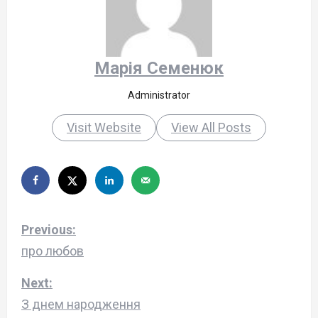
Марія Семенюк
Administrator
Visit Website
View All Posts
P
Previous:
o
про любов
s
Next:
З днем народження
t