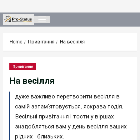
Skip
to
content
Primary
Menu
Home
Привітання
На весілля
Привітання
На весілля
дуже важливо перетворити весілля в
самій запам'ятовується, яскрава подія.
Весільні привітання і тости у віршах
знадобляться вам у день весілля ваших
рідних і близьких.