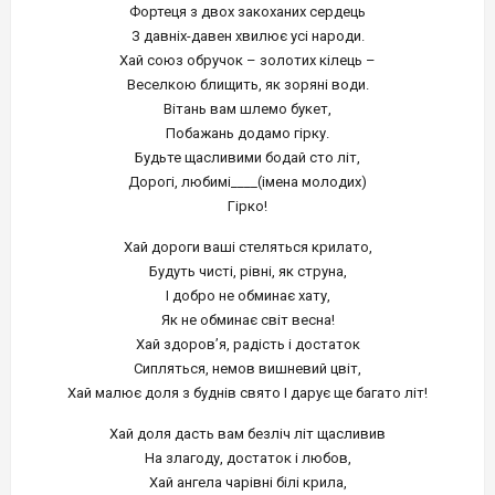
Фортеця з двох закоханих сердець
З давніх-давен хвилює усі народи.
Хай союз обручок – золотих кілець –
Веселкою блищить, як зоряні води.
Вітань вам шлемо букет,
Побажань додамо гірку.
Будьте щасливими бодай сто літ,
Дорогі, любимі____(імена молодих)
Гірко!
Хай дороги ваші стеляться крилато,
Будуть чисті, рівні, як струна,
І добро не обминає хату,
Як не обминає світ весна!
Хай здоров’я, радість і достаток
Сипляться, немов вишневий цвіт,
Хай малює доля з буднів свято І дарує ще багато літ!
Хай доля дасть вам безліч літ щасливив
На злагоду, достаток і любов,
Хай ангела чарівні білі крила,