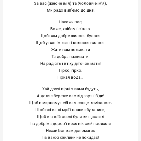
За вас (жіноче ім’я) та (чоловіче ім’я),
Ми радо вип’ємо до дна!
Накажи вас,
Боже, хлібом і сіллю.
Щоб вам добре жилося-булося.
Щоб у вашім житті колосся вилося.
Жити вам поживати
Та добра наживати.
На радість і втіху діточок мати!
Гірко, гірко.
Гіркая вода…
Хай друзі вірні з вами будуть,
А доля збереже вас від горя і біди!
Щоб в мирному небі вам сонце всміхалось
Щоб всі ваші мрії і плани збувались,
Щоб в своїй оселі були ви щасливі
І в добрім здоров’ї весь вік свій прожили
Нехай Бог вам допомагає
І в важкі хвилини не покидає!