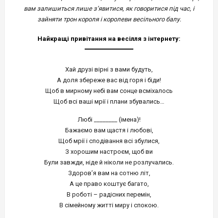
вам залишиться лише з’явитися, як говоритися під час, і
зайняти трон короля і королеви весільного балу.
Найкращі привітання на весілля з інтернету:
Хай друзі вірні з вами будуть,
А доля збереже вас від горя і біди!
Щоб в мирному небі вам сонце всміхалось
Щоб всі ваші мрії і плани збувались…
Любі ________ (імена)!
Бажаємо вам щастя і любові,
Щоб мрії і сподівання всі збулися,
З хорошим настроєм, щоб ви
Були завжди, ніде й ніколи не розлучались.
Здоров’я вам на сотню літ,
А це право коштує багато,
В роботі – радісних перемін,
В сімейному житті миру і спокою.