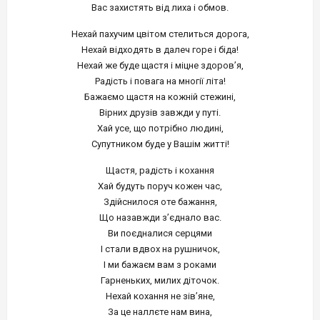
Вас захистять від лиха і обмов.
Нехай пахучим цвітом стелиться дорога,
Нехай відходять в далеч горе і біда!
Нехай же буде щастя і міцне здоров’я,
Радість і повага на многії літа!
Бажаємо щастя на кожній стежині,
Вірних друзів завжди у путі.
Хай усе, що потрібно людині,
Супутником буде у Вашім житті!
Щастя, радість і кохання
Хай будуть поруч кожен час,
Здійснилося оте бажання,
Що назавжди з’єднало вас.
Ви поєдналися серцями
І стали вдвох на рушничок,
І ми бажаєм вам з роками
Гарненьких, милих діточок.
Нехай кохання не зів’яне,
За це наллєте нам вина,