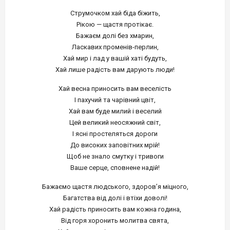
Струмочком хай біда біжить,
Рікою — щастя протікає.
Бажаєм долі без хмарин,
Ласкавих променів-перлин,
Хай мир і лад у вашій хаті будуть,
Хай лише радість вам дарують люди!
Хай весна приносить вам веселість
І пахучий та чарівний цвіт,
Хай вам буде милий і веселий
Цей великий неосяжний світ,
І ясні простеляться дороги
До високих заповітних мрій!
Щоб не знало смутку і тривоги
Ваше серце, сповнене надій!
Бажаємо щастя людського, здоров’я міцного,
Багатства від долі і втіхи доволі!
Хай радість приносить вам кожна година,
Від горя хоронить молитва свята,