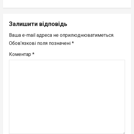
n
a
Залишити відповідь
v
Ваша e-mail адреса не оприлюднюватиметься.
Обов’язкові поля позначені
*
i
Коментар
*
g
a
t
i
o
n