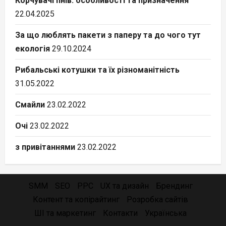
Корчувачі пнів: особливості та призначення
22.04.2025
За що люблять пакети з паперу та до чого тут
екологія
29.10.2024
Рибальські котушки та їх різноманітність
31.05.2022
Смайли
23.02.2022
Очі
23.02.2022
з привітаннями
23.02.2022
SMM
SEO
PPC
UX та дизайн
Брендинг
Контент та копірайтинг
Розробка сайтів
ШІ та маркетинг
Контакти
Українська