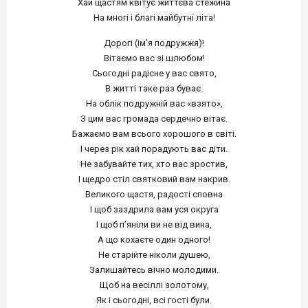
Хай щастям квітує життєва стежина
На многі і благі майбутні літа!
Дорогі (ім’я подружжя)!
Вітаємо вас зі шлюбом!
Сьогодні радісне у вас свято,
В житті таке раз буває.
На облік подружній вас «взято»,
З цим вас громада сердечно вітає.
Бажаємо вам всього хорошого в світі.
І через рік хай порадують вас діти.
Не забувайте тих, хто вас зростив,
І щедро стіл святковий вам накрив.
Великого щастя, радості сповна
І щоб заздрила вам уся округа
І щоб п’яніли ви не від вина,
А що кохаєте один одного!
Не старійте ніколи душею,
Залишайтесь вічно молодими.
Щоб на весіллі золотому,
Як і сьогодні, всі гості були.