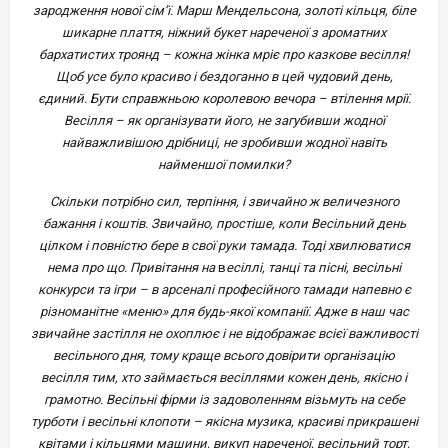
зародження нової сім’ї. Марш Мендельсона, золоті кільця, біле
шикарне плаття, ніжний букет нареченої з ароматних
бархатистих троянд – кожна жінка мріє про казкове весілля!
Щоб усе було красиво і бездоганно в цей чудовий день,
єдиний. Бути справжньою королевою вечора – втілення мрії.
Весілля – як організувати його, не загубивши жодної
найважливішою дрібниці, не зробивши жодної навіть
найменшої помилки?
Скільки потрібно сил, терпіння, і звичайно ж величезного
бажання і коштів. Звичайно, простіше, коли Весільний день
цілком і повністю бере в свої руки тамада. Тоді хвилюватися
нема про що. Привітання на
в
есіллі, танці та пісні, весільні
конкурси та ігри – в арсеналі професійного тамади напевно є
різноманітне «меню» для будь-якої компанії. Адже в наш час
звичайне застілля не охоплює і не відображає всієї важливості
весільного дня, тому краще всього довірити організацію
весілля тим, хто займається весіллями кожен день, якісно і
грамотно. Весільні фірми із задоволенням візьмуть на себе
турботи і весільні клопоти – якісна музика, красиві прикрашені
квітами і кільцями машини, викуп нареченої, весільний торт,