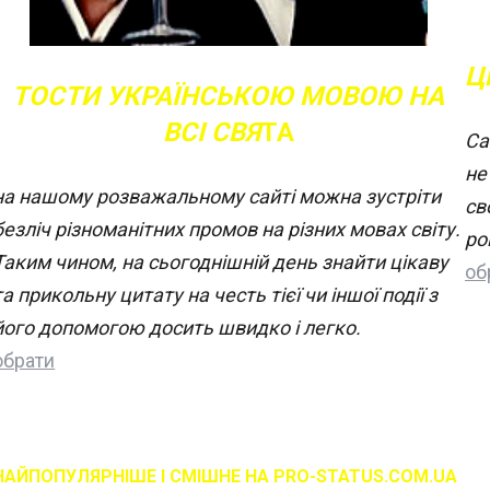
Ц
ТОСТИ УКРАЇНСЬКОЮ МОВОЮ НА
ВСІ СВЯ
ТА
Са
не
на нашому розважальному сайті можна зустріти
св
безліч різноманітних промов на різних мовах світу.
ро
Таким чином, на сьогоднішній день знайти цікаву
об
та прикольну цитату на честь тієї чи іншої події з
його допомогою досить швидко і легко.
обрати
НАЙПОПУЛЯРНІШЕ І СМІШНЕ НА PRO-STATUS.COM.UA