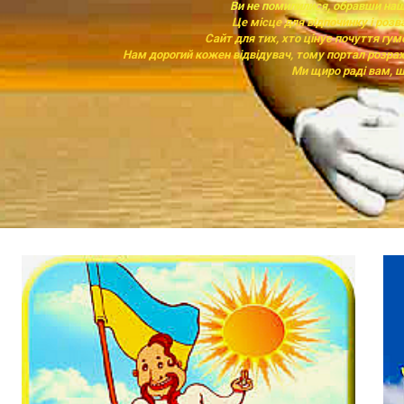
Ви не помилилися, обравши на
Це місце для відпочинку і розв
Сайт для тих, хто цінує почуття гум
Нам дорогий кожен відвідувач, тому портал розрах
Ми щиро раді вам, ш