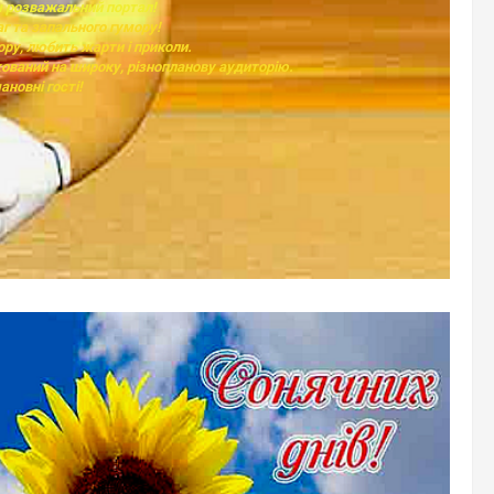
ш розважальний портал!
аг та запального гумору!
ору, любить жарти і приколи.
ований на широку, різнопланову аудиторію.
ановні гості!