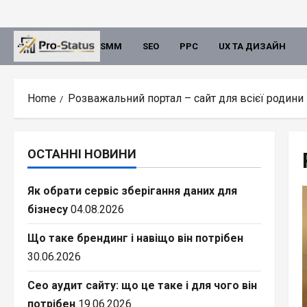
Skip
to
content
SMM
SEO
PPC
UX ТА ДИЗАЙН
Home
Розважальний портал – сайт для всієї родини
ОСТАННІ НОВИНИ
Як обрати сервіс зберігання даних для
бізнесу
04.08.2026
Що таке брендинг і навіщо він потрібен
30.06.2026
Сео аудит сайту: що це таке і для чого він
потрібен
19.06.2026