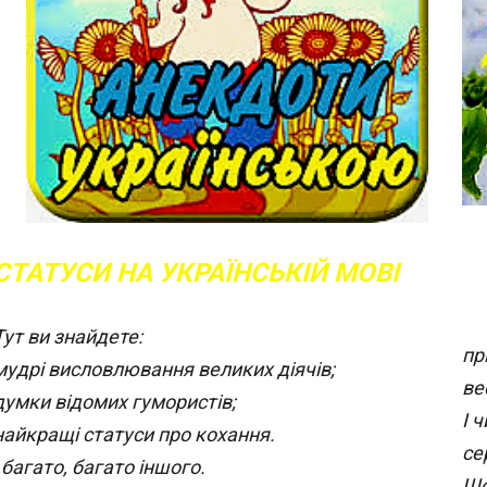
СТАТУСИ НА УКРАЇНСЬКІЙ МОВІ
Тут ви знайдете:
пр
мудрі висловлювання великих діячів;
ве
думки відомих гумористів;
І 
найкращі статуси про кохання.
се
і багато, багато іншого.
Що