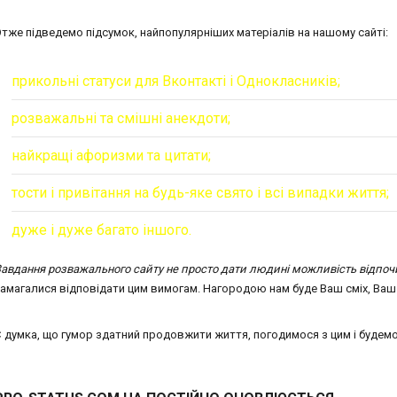
тже підведемо підсумок, найпопулярніших матеріалів на нашому сайті:
прикольні статуси для Вконтакті і Однокласників;
розважальні та смішні анекдоти;
найкращі афоризми та цитати;
тости і привітання на будь-яке свято і всі випадки життя;
дуже і дуже багато іншого.
авдання розважального сайту не просто дати людині можливість відпочити
амагалися відповідати цим вимогам. Нагородою нам буде Ваш сміх, Ваш 
 думка, що гумор здатний продовжити життя, погодимося з цим і будемо