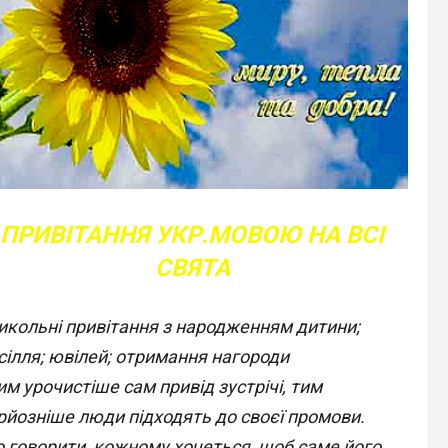
ПРИВІТАННЯ УКР.МОВОЮ НА ВСІ
СВЯТА
икольні привітання з народженням дитини;
сілля; ювілей; отримання нагороди
чим урочистіше сам привід зустрічі, тим
рйозніше люди підходять до своєї промови.
 говорити, кожному хочеться, щоб саме його