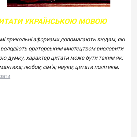
ИТАТИ УКРАЇНСЬКОЮ МОВОЮ
мі прикольні афоризми допомагають людям, які
 володіють ораторським мистецтвом висловити
ою думку, характер цитати може бути таким як:
мантика; любов; сім’я; наука; цитати політиків;
рати