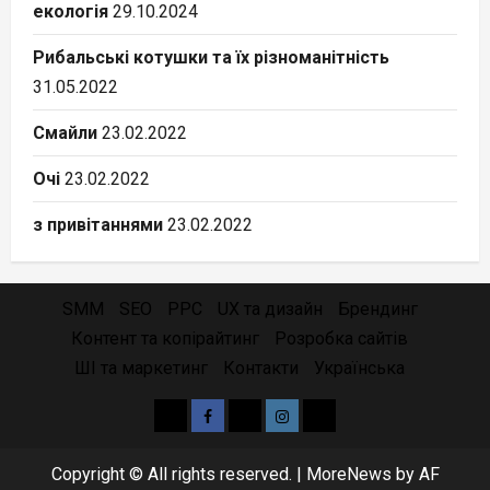
екологія
29.10.2024
Рибальські котушки та їх різноманітність
31.05.2022
Смайли
23.02.2022
Очі
23.02.2022
з привітаннями
23.02.2022
SMM
SEO
PPC
UX та дизайн
Брендинг
Контент та копірайтинг
Розробка сайтів
ШІ та маркетинг
Контакти
Українська
Yelp
Facebook
Twitter
Instagram
Email
Copyright © All rights reserved.
|
MoreNews
by AF