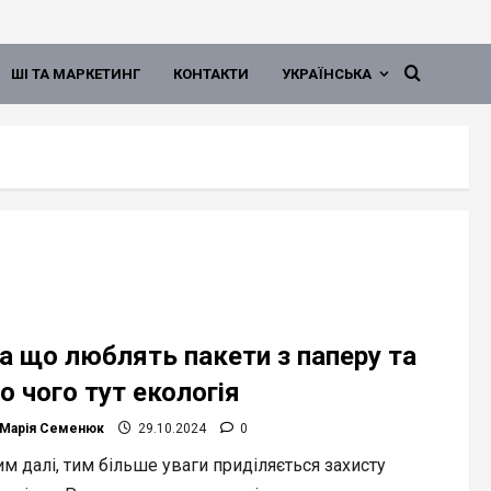
ШІ ТА МАРКЕТИНГ
КОНТАКТИ
УКРАЇНСЬКА
а що люблять пакети з паперу та
о чого тут екологія
Марія Семенюк
29.10.2024
0
м далі, тим більше уваги приділяється захисту