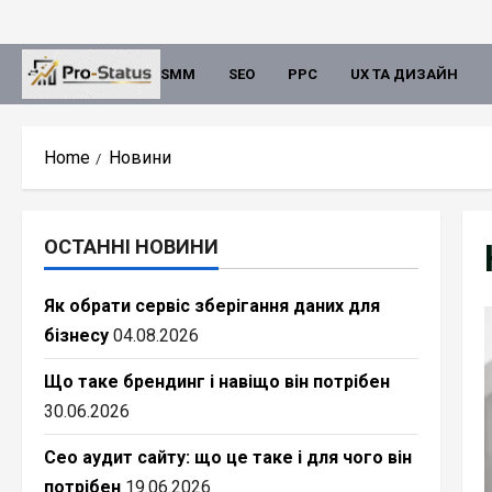
Skip
to
content
SMM
SEO
PPC
UX ТА ДИЗАЙН
Home
Новини
ОСТАННІ НОВИНИ
Як обрати сервіс зберігання даних для
бізнесу
04.08.2026
Що таке брендинг і навіщо він потрібен
30.06.2026
Сео аудит сайту: що це таке і для чого він
потрібен
19.06.2026