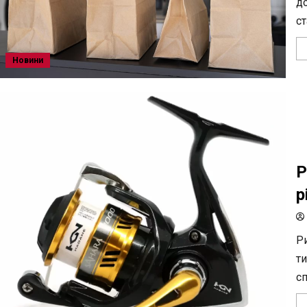
д
ст
Новини
Р
р
Ри
ти
сп