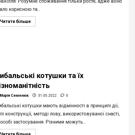
овкілля. Розумне споживання тільки росте, адже воно
ало корисною та...
Read
Читати більше
more
about
За
що
люблять
пакети
з
паперу
та
до
чого
тут
ибальські котушки та їх
екологія
ізноманітність
Марія Семенюк
31.05.2022
0
бальські котушки мають відмінності в принципі дії,
пі конструкції, методі лову, використовуваної снасті,
особі застосування. Різними можуть...
Read
Читати більше