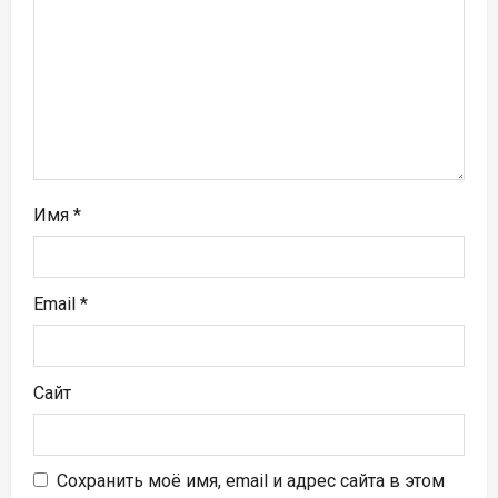
а
п
и
с
я
Имя
*
м
Email
*
Сайт
Сохранить моё имя, email и адрес сайта в этом