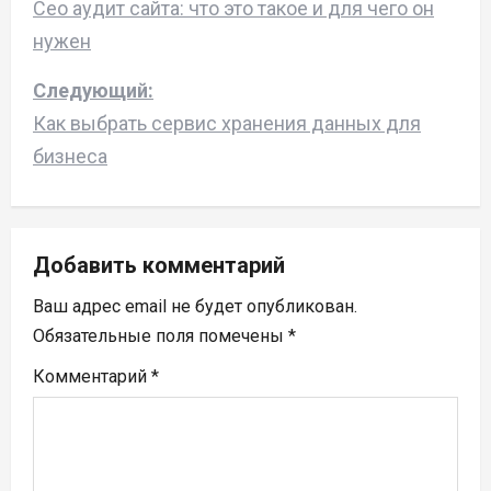
а
Сео аудит сайта: что это такое и для чего он
нужен
в
Следующий:
и
Как выбрать сервис хранения данных для
г
бизнеса
а
ц
Добавить комментарий
и
Ваш адрес email не будет опубликован.
я
Обязательные поля помечены
*
п
Комментарий
*
о
з